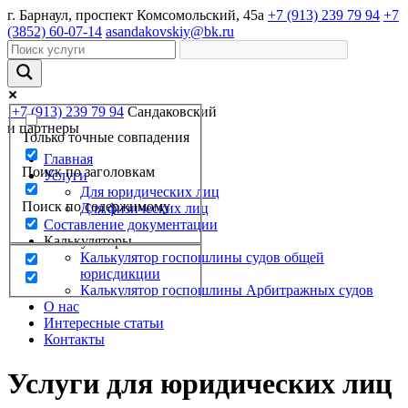
г. Барнаул, проспект Комсомольский, 45а
+7 (913) 239 79 94
+7
(3852) 60-07-14
asandakovskiy@bk.ru
+7 (913) 239 79 94
Сандаковский
и партнеры
Только точные совпадения
Главная
Поиск по заголовкам
Услуги
Для юридических лиц
Поиск по содержимому
Для физических лиц
Составление документации
Калькуляторы
Калькулятор госпошлины судов общей
юрисдикции
Калькулятор госпошлины Арбитражных судов
О нас
Интересные статьи
Контакты
Услуги для юридических лиц