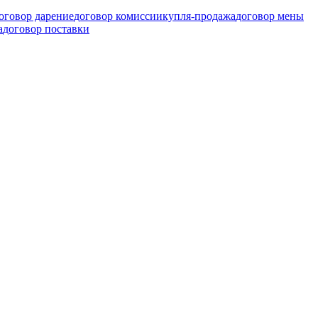
оговор дарение
договор комиссии
купля-продажа
договор мены
а
договор поставки