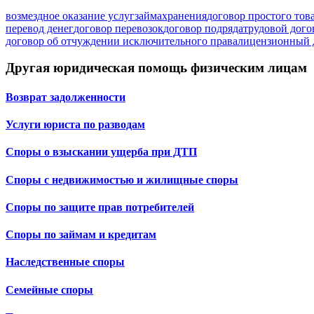
возмездное оказание услуг
займа
хранения
договор простого тов
перевод денег
договор перевозок
договор подряда
трудовой дого
договор об отчуждении исключительного права
лицензионный 
Другая юридическая помощь физическим лицам
Возврат задолженности
Услуги юриста по разводам
Споры о взыскании ущерба при ДТП
Споры с недвижимостью и жилищные споры
Споры по защите прав потребителей
Споры по займам и кредитам
Наследственные споры
Семейные споры