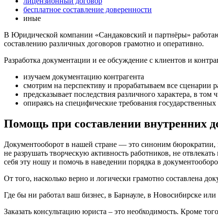
лицензионный договор
бесплатное составление доверенности
иные
В Юридической компании «Сандаковский и партнёры» работаю
составлению различных договоров грамотно и оперативно.
Разработка документации и ее обсуждение с клиентов и контр
изучаем документацию контрагента
смотрим на перспективу и прорабатываем все сценарии р
предсказывает последствия различного характера, в том 
опираясь на специфические требования государственных 
Помощь при составлении внутренних до
Документооборот в нашей стране — это синоним бюрократии, и
не разрушать творческую активность работников, не отвлекать
себя эту ношу и помочь в наведении порядка в документообор
От того, насколько верно и логически грамотно составлена до
Где бы ни работал ваш бизнес, в Барнауле, в Новосибирске ил
Заказать консультацию юриста – это необходимость. Кроме тог