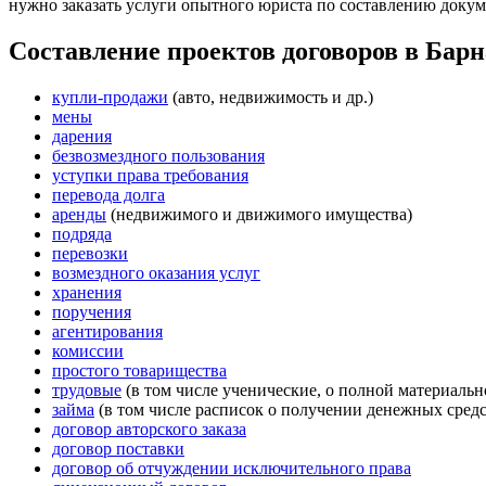
нужно заказать услуги опытного юриста по составлению доку
Составление проектов договоров в Барн
купли-продажи
(авто, недвижимость и др.)
мены
дарения
безвозмездного пользования
уступки права требования
перевода долга
аренды
(недвижимого и движимого имущества)
подряда
перевозки
возмездного оказания услуг
хранения
поручения
агентирования
комиссии
простого товарищества
трудовые
(в том числе ученические, о полной материальн
займа
(в том числе расписок о получении денежных средс
договор авторского заказа
договор поставки
договор об отчуждении исключительного права