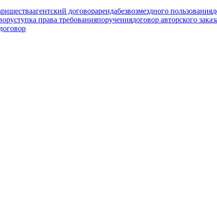
арищества
агентский договор
аренда
безвозмездного пользования
д
вор
уступка права требования
поручения
договор авторского заказ
договор