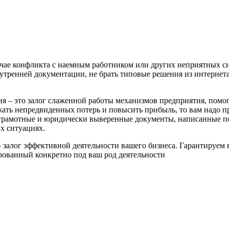
лучае конфликта с наемным работником или других неприятных 
нутренней документации, не брать типовые решения из интернета
ция – это залог слаженной работы механизмов предприятия, помо
ать непредвиденных потерь и повысить прибыль, то вам надо про
, грамотные и юридически выверенные документы, написанные п
х ситуациях.
– залог эффективной деятельности вашего бизнеса. Гарантируе
рованный конкретно под ваш род деятельности