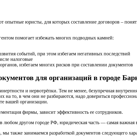
т опытные юристы, для которых составление договоров – поня
агентом помогает избежать многих подводных камней:
азвития событий, при этом избегаем негативных последствий
числе налоговые
органов, избегаем многих рисков при составлении документов
кументов для организаций в городе Бар
нертности и нервотрёпки. Тем не менее, безупречная внутрення
 их на то, в чем они не разбираются, надо довериться професси
оте вашей организации.
кументация фирмы, зависит эффективность ее сотрудников.
и в любом другом городе РФ, юридическая часть — самая важная 
о, мы также занимаемся разработкой документов следующего хара