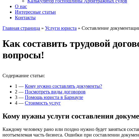
Калькулятор госпошлины Арбитражных судов
О нас
Интересные статьи
Контакты
Главная страница
»
Услуги юриста
»
Составление документаци
Как составить трудовой догов
вопросы!
Содержание статьи:
1
—
Кому нужно составлять документы?
2
—
Посмотреть виды договоров
3
—
Помощь юриста в Барнауле
4
—
Стоимость услуг
Кому нужны услуги составления докум
Каждому человеку рано или поздно нужно будет заняться соста
неотъемлемая часть бизнеса. Ошибки при составлении документ