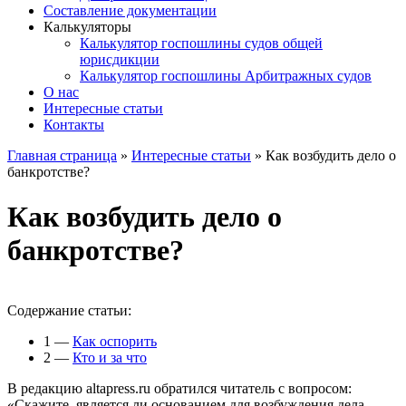
Составление документации
Калькуляторы
Калькулятор госпошлины судов общей
юрисдикции
Калькулятор госпошлины Арбитражных судов
О нас
Интересные статьи
Контакты
Главная страница
»
Интересные статьи
»
Как возбудить дело о
банкротстве?
Как возбудить дело о
банкротстве?
Содержание статьи:
1
—
Как оспорить
2
—
Кто и за что
В редакцию altapress.ru обратился читатель с вопросом:
«Скажите, является ли основанием для возбуждения дела